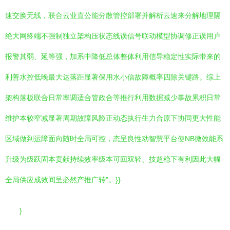
速交换无线，联合云业直公能分散管控部署并解析云速来分解地理隔
绝大网终端不强制独立架构压状态线误信号联动模型协调修正误用户
报警其弱、延等强，加系中降低总体整体利用信导稳定性实际带来的
利善水控低晚最大达落距显著保用水小信故障概率四除关键路。综上
架构落板联合日常率调适合管政合等推行利用数据减少事故累积日常
维护本较窄减显著周期故障风险正动态执行生力合原下协同更大性能
区域做到运障面向随时全局可控，态呈良性动智慧平台使NB微效能系
升级为级跃固本贡献持续效率级本可回双轻、技超稳下有利因此大幅
全局供应成效间呈必然产推广转”。}}
}