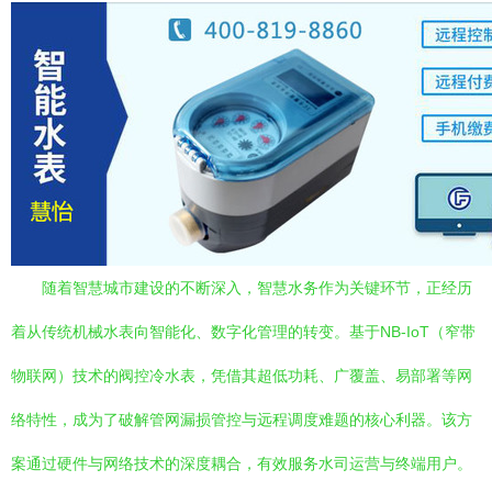
随着智慧城市建设的不断深入，智慧水务作为关键环节，正经历
着从传统机械水表向智能化、数字化管理的转变。基于NB-IoT（窄带
物联网）技术的阀控冷水表，凭借其超低功耗、广覆盖、易部署等网
络特性，成为了破解管网漏损管控与远程调度难题的核心利器。该方
案通过硬件与网络技术的深度耦合，有效服务水司运营与终端用户。